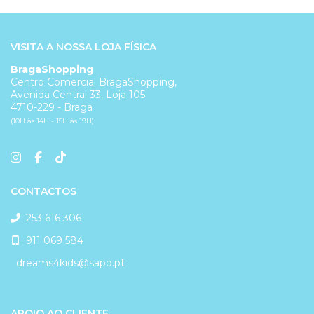
VISITA A NOSSA LOJA FÍSICA
BragaShopping
Centro Comercial BragaShopping,
Avenida Central 33, Loja 105
4710-229 - Braga
(10H às 14H - 15H às 19H)
CONTACTOS
253 616 306
911 069 584
dreams4kids@sapo.pt
APOIO AO CLIENTE