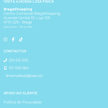
VISITA A NOSSA LOJA FÍSICA
BragaShopping
Centro Comercial BragaShopping,
Avenida Central 33, Loja 105
4710-229 - Braga
(10H às 14H - 15H às 19H)
CONTACTOS
253 616 306
911 069 584
dreams4kids@sapo.pt
APOIO AO CLIENTE
Política de Privacidade