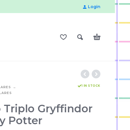
Login
1 IN STOCK
LARES
LARES
 Triplo Gryffindor
y Potter