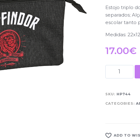
Estojo triplo 
separados; Alç
escolar tanto 
Medidas: 22x1
17.00
€
SKU:
HP744
CATEGORIES:
A
ADD TO WI