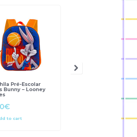
ila Pré-Escolar
Mochila Pré-escolar
s Bunny – Looney
Térmica – Fisher Price
es
00
€
19.90
€
dd to cart
Add to cart