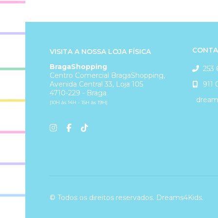
CONTA
VISITA A NOSSA LOJA FÍSICA
BragaShopping
253 
Centro Comercial BragaShopping,
911 
Avenida Central 33, Loja 105
4710-229 - Braga
dreams
(10H às 14H - 15H às 19H)
© Todos os direitos reservados. Dreams4Kids.