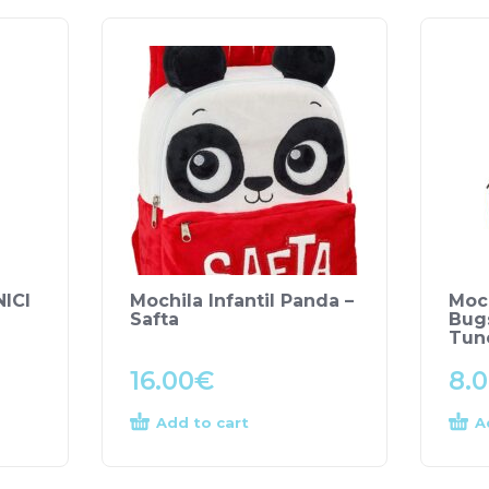
NICI
Mochila Infantil Panda –
Moch
Safta
Bug
Tun
16.00
€
8.
Add to cart
A