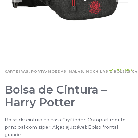
1 IN STOCK
CARTEIRAS, PORTA-MOEDAS, MALAS, MOCHILAS E BOLSAS CA
Bolsa de Cintura –
Harry Potter
Bolsa de cintura da casa Gryffindor; Compartimento
principal com zíper; Alças ajustável; Bolso frontal
grande