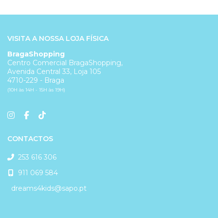
VISITA A NOSSA LOJA FÍSICA
BragaShopping
Centro Comercial BragaShopping,
Avenida Central 33, Loja 105
4710-229 - Braga
(10H às 14H - 15H às 19H)
CONTACTOS
253 616 306
911 069 584
dreams4kids@sapo.pt