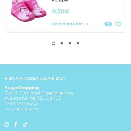
8.50
€
Select options
VISITA A NOSSA LOJA FÍSICA
BragaShopping
Centro Comercial BragaShopping,
Avenida Central 33, Loja 105
4710-229 - Braga
(10H às 14H - 15H às 19H)