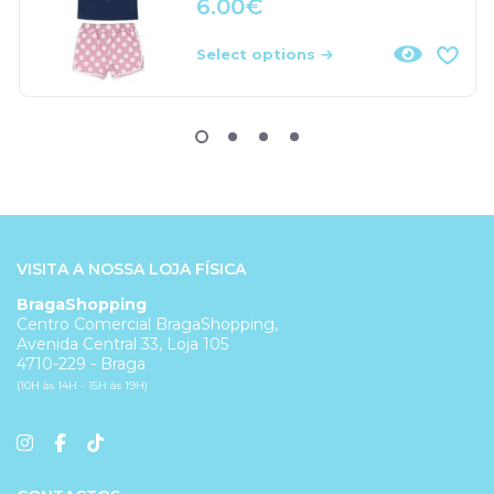
6.00
€
Select options
VISITA A NOSSA LOJA FÍSICA
BragaShopping
Centro Comercial BragaShopping,
Avenida Central 33, Loja 105
4710-229 - Braga
(10H às 14H - 15H às 19H)