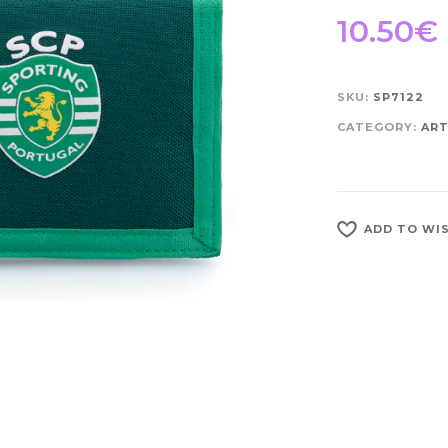
10.50
€
SKU:
SP7122
CATEGORY:
ART
ADD TO WI