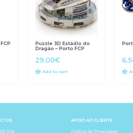
 FCP
Puzzle 3D Estádio do
Port
Dragão – Porto FCP
29.00
€
6.5
Add to cart
A
CTOS
APOIO AO CLIENTE
616 306
Política de Privacidade