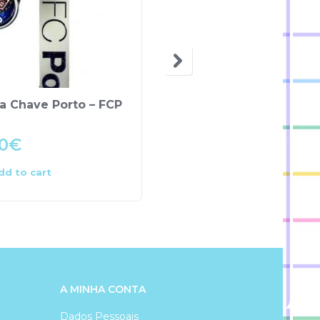
a Chave Porto – FCP
Porta-Chaves Esfera
Metal Porto -FCP
0
€
9.00
€
dd to cart
Add to cart
A MINHA CONTA
Dados Pessoais