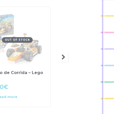
OUT OF STOCK
o de Corrida – Lego
Puzzle 60 Peças
Princesas
00
€
11.90
€
ead more
Add to cart