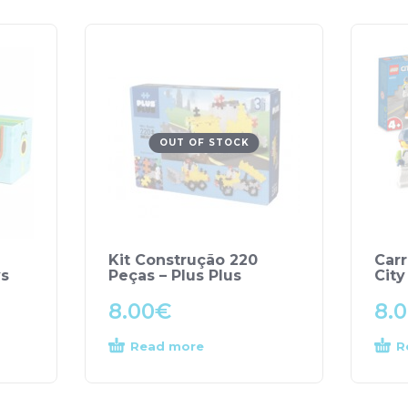
OUT OF STOCK
Kit Construção 220
Carr
ys
Peças – Plus Plus
City
8.00
€
8.
Read more
R