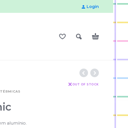
Login
OUT OF STOCK
 TÉRMICAS
nic
 em alumínio.