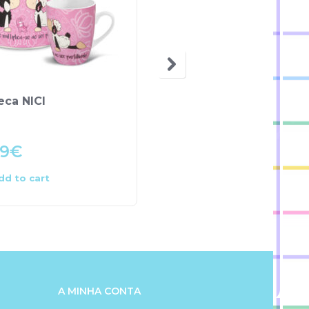
OUT OF STOCK
eca NICI
Caneca Dinossauros –
NICI
99
€
7.99
€
dd to cart
Read more
A MINHA CONTA