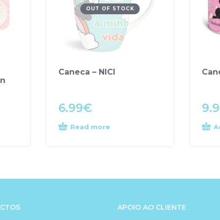
OUT OF STOCK
Caneca – NICI
Can
on
6.99
€
9.
Read more
A
CTOS
APOIO AO CLIENTE