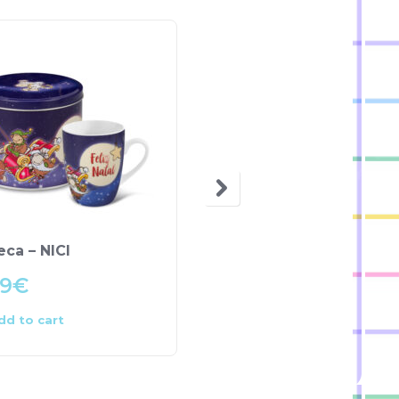
OUT OF STOCK
ca – NICI
Jarro de Vidro – Emoji
99
€
1.50
€
dd to cart
Read more