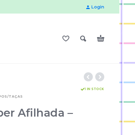
Login
1 IN STOCK
POS/TAÇAS
er Afilhada –