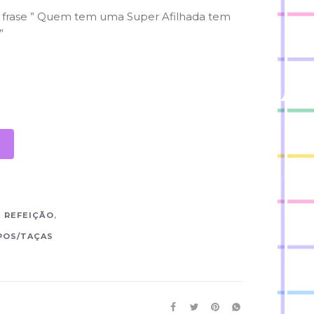
 frase ” Quem tem uma Super Afilhada tem
”
E REFEIÇÃO
,
POS/TAÇAS