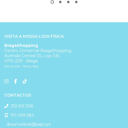
VISITA A NOSSA LOJA FÍSICA
BragaShopping
Centro Comercial BragaShopping,
Avenida Central 33, Loja 105
4710-229 - Braga
(10H às 14H - 15H às 19H)
CONTACTOS
253 616 306
911 069 584
dreams4kids@sapo.pt