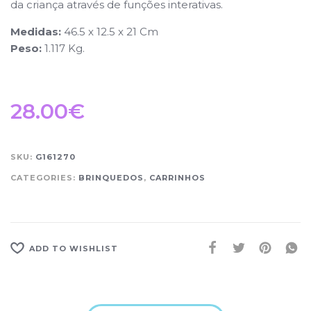
da criança através de funções interativas.
Medidas:
46.5 x 12.5 x 21 Cm
Peso:
1.117 Kg.
28.00
€
SKU:
G161270
CATEGORIES:
BRINQUEDOS
,
CARRINHOS
ADD TO WISHLIST