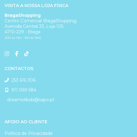
VISITA A NOSSA LOJA FÍSICA
BragaShopping
Centro Comercial BragaShopping,
Avenida Central 33, Loja 105
4710-229 - Braga
(10H às 14H - 15H às 19H)
CONTACTOS
253 616 306
911 069 584
dreams4kids@sapo.pt
APOIO AO CLIENTE
Política de Privacidade