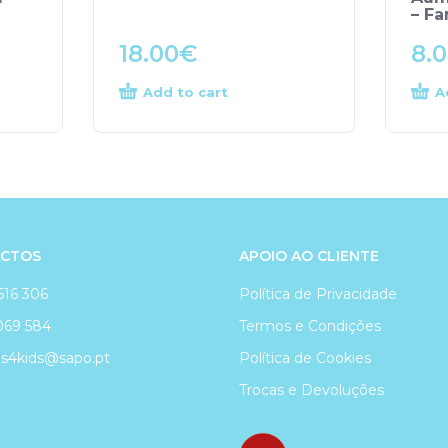
– F
18.00
€
8.
Add to cart
A
CTOS
APOIO AO CLIENTE
616 306
Política de Privacidade
069 584
Termos e Condições
4kids@sapo.pt
Política de Cookies
Trocas e Devoluções