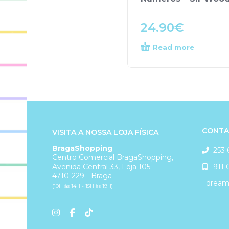
24.90
€
Read more
CONTA
VISITA A NOSSA LOJA FÍSICA
BragaShopping
253 
Centro Comercial BragaShopping,
911 
Avenida Central 33, Loja 105
4710-229 - Braga
dreams
(10H às 14H - 15H às 19H)