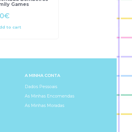
amily Games
00
€
9.50
€
dd to cart
Add to cart
A MINHA CONTA
Dados Pessoais
As Minhas Encomendas
As Minhas Moradas