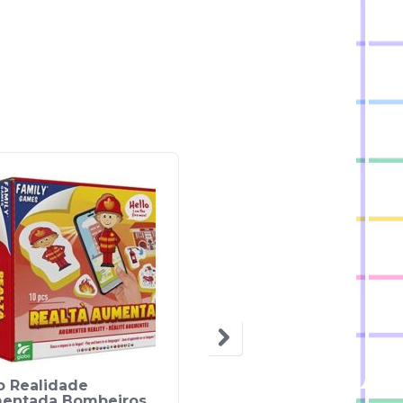
o Realidade
Asas de Fada – WToy
entada Bombeiros