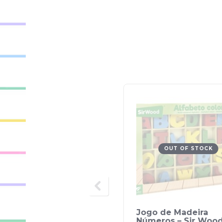
OUT OF STOCK
Jogo de Madeira
Números – Sir Woo