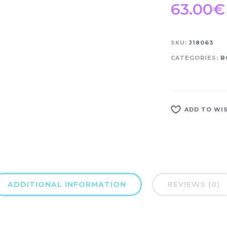
63.00
€
SKU:
J18063
CATEGORIES:
B
ADD TO WI
ADDITIONAL INFORMATION
REVIEWS (0)