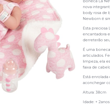
Boneca
La Ne
nova integran
body rosa de 
Newborn é sim
Esta preciosa
encantadora e
derreterão seu
É uma boneca d
articulados. Fei
limpeza, ela e
faixa de cabe
Está enrolada
aconchegar co
Altura: 38cm
Idade: + 2anos