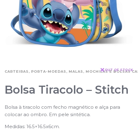
OUT OF STOCK
CARTEIRAS, PORTA-MOEDAS, MALAS, MOCHILAS E BOLSAS CA
Bolsa Tiracolo – Stitch
Bolsa à tiracolo com fecho magnético e alça para
colocar ao ombro. Em pele sintética.
Medidas: 16.5×16.5x6cm.