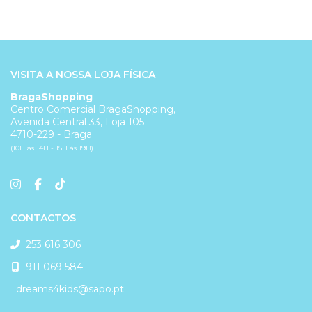
VISITA A NOSSA LOJA FÍSICA
BragaShopping
Centro Comercial BragaShopping,
Avenida Central 33, Loja 105
4710-229 - Braga
(10H às 14H - 15H às 19H)
CONTACTOS
253 616 306
911 069 584
dreams4kids@sapo.pt