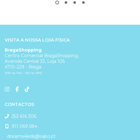
VISITA A NOSSA LOJA FÍSICA
BragaShopping
Centro Comercial BragaShopping,
Avenida Central 33, Loja 105
4710-229 - Braga
(10H às 14H - 15H às 19H)
CONTACTOS
253 616 306
911 069 584
dreams4kids@sapo.pt