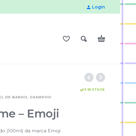
Login
3 IN STOCK
EL DE BANHO, SHAMPOO
me – Emoji
do (100ml) da marca Emoji