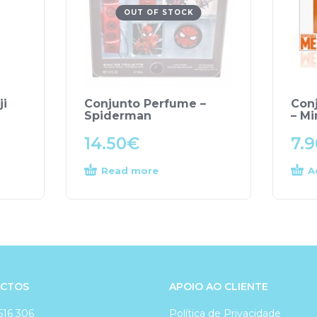
OUT OF STOCK
ji
Conjunto Perfume –
Con
Spiderman
– Mi
14.50
€
7.9
Read more
A
CTOS
APOIO AO CLIENTE
616 306
Política de Privacidade