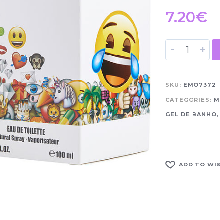
7.20
€
-
+
SKU:
EMO7372
CATEGORIES:
M
GEL DE BANHO
ADD TO WI