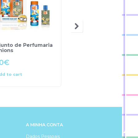
junto de Perfumaria
Set de Caneca Azul +
nions
Gel de Banho – Emoji
0
€
6.00
€
dd to cart
Add to cart
A MINHA CONTA
Dados Pessoais