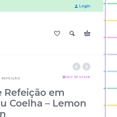
Login
OUT OF STOCK
 REFEIÇÃO
e Refeição em
 Coelha – Lemon
on