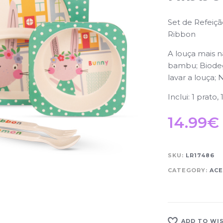
Set de Refei
Ribbon
A louça mais n
bambu; Biodeg
lavar a louça;
Inclui: 1 prato,
14.99
€
SKU:
LR17486
CATEGORY:
ACE
ADD TO WI