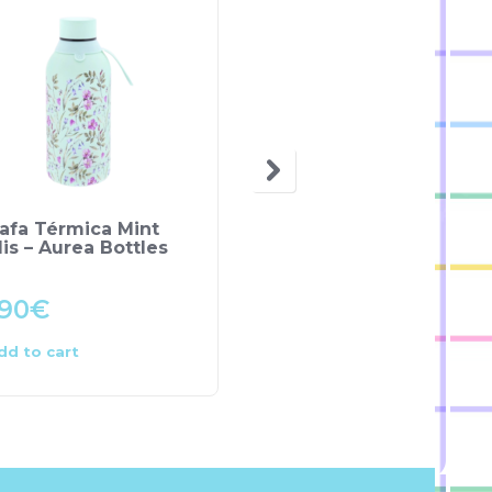
afa Térmica Mint
Copo Unicórnio – NICI
is – Aurea Bottles
.90
€
9.50
€
dd to cart
Add to cart