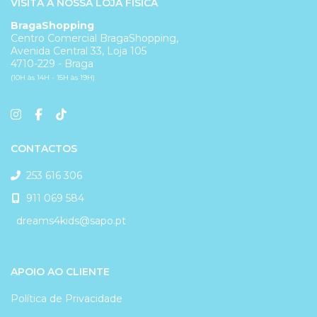
VISITA A NOSSA LOJA FÍSICA
BragaShopping
Centro Comercial BragaShopping,
Avenida Central 33, Loja 105
4710-229 - Braga
(10H às 14H - 15H às 19H)
CONTACTOS
253 616 306
911 069 584
dreams4kids@sapo.pt
APOIO AO CLIENTE
Política de Privacidade