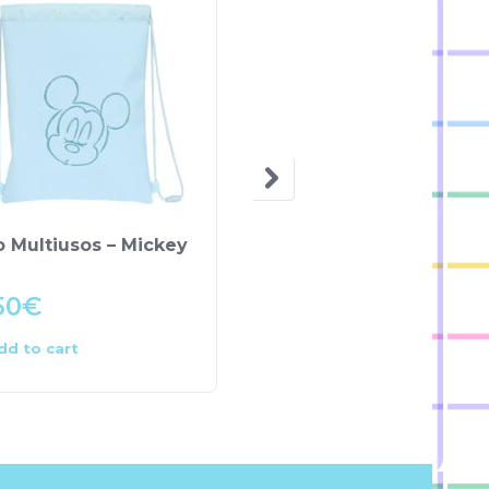
 Multiusos – Mickey
Bolsa Desporto – Minn
50
€
4.00
€
dd to cart
Add to cart