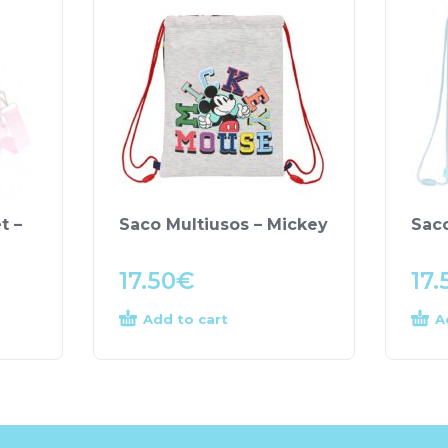
t –
Saco Multiusos – Mickey
Saco
17.50
€
17.
Add to cart
A