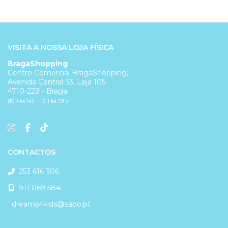
VISITA A NOSSA LOJA FÍSICA
BragaShopping
Centro Comercial BragaShopping,
Avenida Central 33, Loja 105
4710-229 - Braga
(10H às 14H - 15H às 19H)
CONTACTOS
253 616 306
911 069 584
dreams4kids@sapo.pt