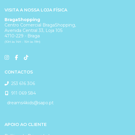
VISITA A NOSSA LOJA FÍSICA
BragaShopping
Centro Comercial BragaShopping,
Avenida Central 33, Loja 105
4710-229 - Braga
(10H às 14H - 15H às 19H)
CONTACTOS
253 616 306
911 069 584
dreams4kids@sapo.pt
APOIO AO CLIENTE