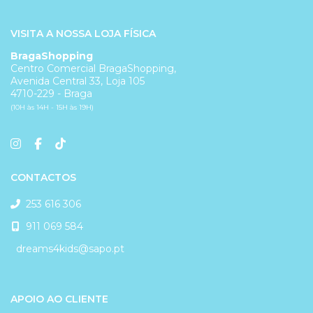
VISITA A NOSSA LOJA FÍSICA
BragaShopping
Centro Comercial BragaShopping,
Avenida Central 33, Loja 105
4710-229 - Braga
(10H às 14H - 15H às 19H)
CONTACTOS
253 616 306
911 069 584
dreams4kids@sapo.pt
APOIO AO CLIENTE