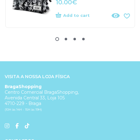
10.00
€
Add to cart
VISITA A NOSSA LOJA FÍSICA
BragaShopping
Centro Comercial BragaShopping,
Avenida Central 33, Loja 105
4710-229 - Braga
(10H às 14H - 15H às 19H)