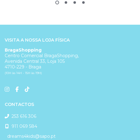
VISITA A NOSSA LOJA FÍSICA
BragaShopping
Centro Comercial BragaShopping,
Avenida Central 33, Loja 105
4710-229 - Braga
(10H às 14H - 15H às 19H)
CONTACTOS
253 616 306
911 069 584
dreams4kids@sapo.pt