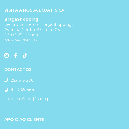
VISITA A NOSSA LOJA FÍSICA
BragaShopping
Centro Comercial BragaShopping,
Avenida Central 33, Loja 105
4710-229 - Braga
(10H às 14H - 15H às 19H)
CONTACTOS
253 616 306
911 069 584
dreams4kids@sapo.pt
APOIO AO CLIENTE