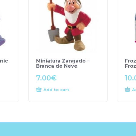
nnie
Miniatura Zangado –
Froz
Branca de Neve
Fro
7.00
€
10.
Add to cart
A