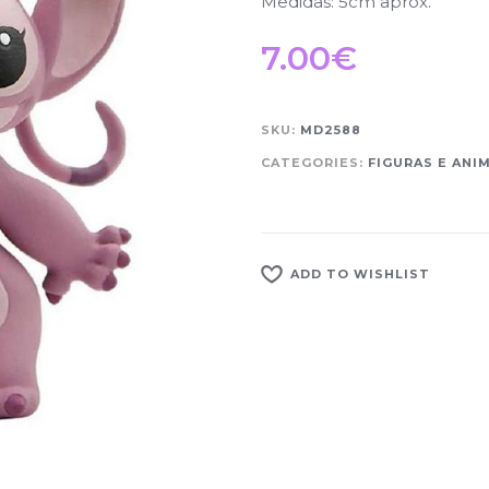
Medidas: 5cm aprox.
7.00
€
SKU:
MD2588
CATEGORIES:
FIGURAS E ANI
ADD TO WISHLIST