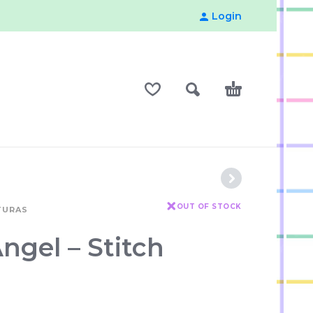
Login
OUT OF STOCK
TURAS
ngel – Stitch