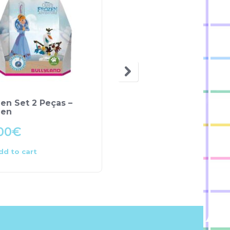
en Set 2 Peças –
Miniatura Tímido –
zen
Branca de Neve
00
€
7.00
€
dd to cart
Add to cart