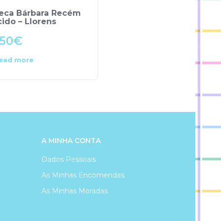
eca Bárbara Recém
Cavalinho de Madeira 
ido – Llorens
Arias Elegance
.50
€
29.90
€
ead more
Add to cart
A MINHA CONTA
Dados Pessoais
As Minhas Encomendas
As Minhas Moradas