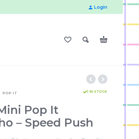
Login
1 IN STOCK
POP IT
Mini Pop It
ho – Speed Push