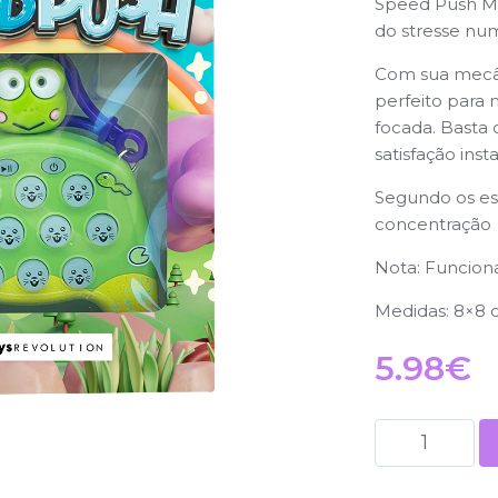
Speed Push Min
do stresse nu
Com sua mecân
perfeito para
focada. Basta 
satisfação in
Segundo os es
concentração
Nota: Funciona
Medidas: 8×8
5.98
€