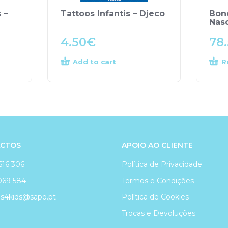
 –
Tattoos Infantis – Djeco
Bon
Nasc
4.50
€
78
Add to cart
R
CTOS
APOIO AO CLIENTE
616 306
Política de Privacidade
069 584
Termos e Condições
4kids@sapo.pt
Política de Cookies
Trocas e Devoluções