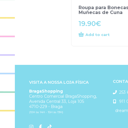
Roupa para Bonecas
Muñecas de Cuna
19.90
€
Add to cart
CONTA
VISITA A NOSSA LOJA FÍSICA
BragaShopping
253 
Centro Comercial BragaShopping,
911 
Avenida Central 33, Loja 105
4710-229 - Braga
dreams
(10H às 14H - 15H às 19H)