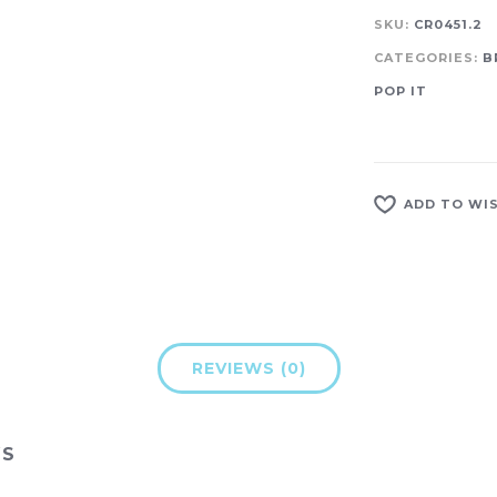
SKU:
CR0451.2
CATEGORIES:
B
POP IT
ADD TO WI
REVIEWS (0)
WS