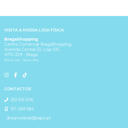
VISITA A NOSSA LOJA FÍSICA
BragaShopping
Centro Comercial BragaShopping,
Avenida Central 33, Loja 105
4710-229 - Braga
(10H às 14H - 15H às 19H)
CONTACTOS
253 616 306
911 069 584
dreams4kids@sapo.pt