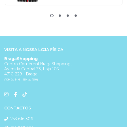
VISITA A NOSSA LOJA FÍSICA
BragaShopping
Centro Comercial BragaShopping,
Avenida Central 33, Loja 105
4710-229 - Braga
(10H às 14H - 15H às 19H)
CONTACTOS
253 616 306