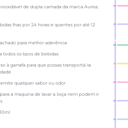
o inoxidável de dupla camada da marca Aurea;
das frias por 24 horas e quentes por até 12
achado para melhor aderência
 todos os tipos de bebidas
o à garrafa para que possas transportá-la
idade
emite qualquer sabor ou odor
ara a maquina de lavar a loiça ​​nem podem ir
s
330ml