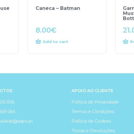
ouse
Caneca – Batman
Gar
Mus
Bott
8.00
€
21.
Add to cart
R
CTOS
APOIO AO CLIENTE
616 306
Política de Privacidade
069 584
Termos e Condições
4kids@sapo.pt
Política de Cookies
Trocas e Devoluções