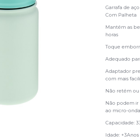
Garrafa de aç
Com Palheta
Mantém as bebi
horas
Toque emborr
Adequado para
Adaptador pres
com mais facil
Não retém ou 
Não podem ir p
ao micro-onda
Capacidade: 
Idade: +3Anos