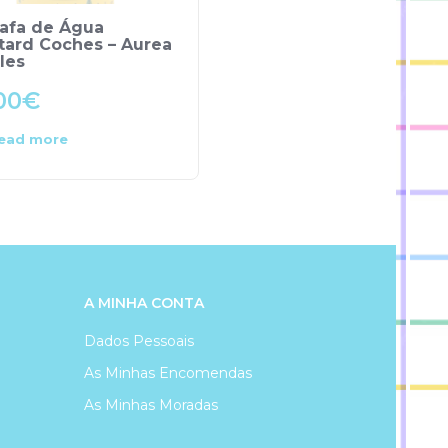
rafa de Água
Caneca – NICI
tard Coches – Aurea
les
00
€
9.99
€
ead more
Add to cart
A MINHA CONTA
Dados Pessoais
As Minhas Encomendas
As Minhas Moradas