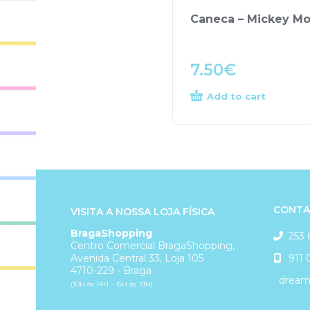
Caneca – Mickey M
7.50
€
Add to cart
CONTA
VISITA A NOSSA LOJA FÍSICA
BragaShopping
253 
Centro Comercial BragaShopping,
911 
Avenida Central 33, Loja 105
4710-229 - Braga
dreams
(10H às 14H - 15H às 19H)