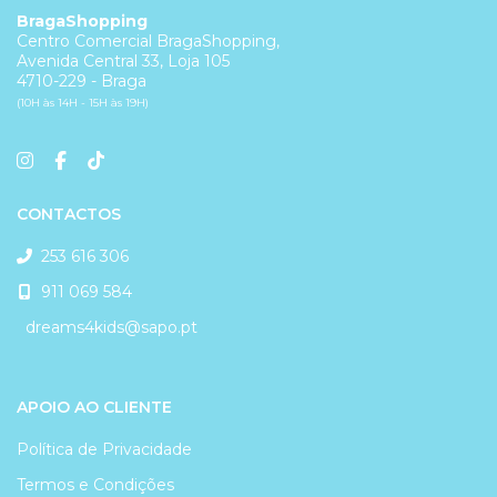
BragaShopping
Centro Comercial BragaShopping,
Avenida Central 33, Loja 105
4710-229 - Braga
(10H às 14H - 15H às 19H)
CONTACTOS
253 616 306
911 069 584
dreams4kids@sapo.pt
APOIO AO CLIENTE
Política de Privacidade
Termos e Condições