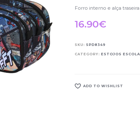
Forro interno e alça traseir
16.90
€
SKU:
SPD8349
CATEGORY:
ESTOJOS ESCOL
ADD TO WISHLIST