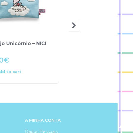
jo Unicórnio – NICI
Estojo Triplo – PRO.DG
0
€
13.50
€
dd to cart
Add to cart
A MINHA CONTA
Dados Pessoais