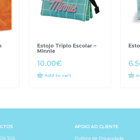
n
Estojo Triplo Escolar –
Esto
Minnie
10.00
€
6.5
Add to cart
A
CTOS
APOIO AO CLIENTE
616 306
Política de Privacidade