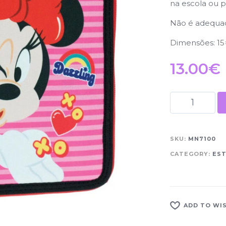
na escola ou p
Não é adequad
Dimensões: 15
13.00
€
SKU:
MN7100
CATEGORY:
EST
ADD TO WI