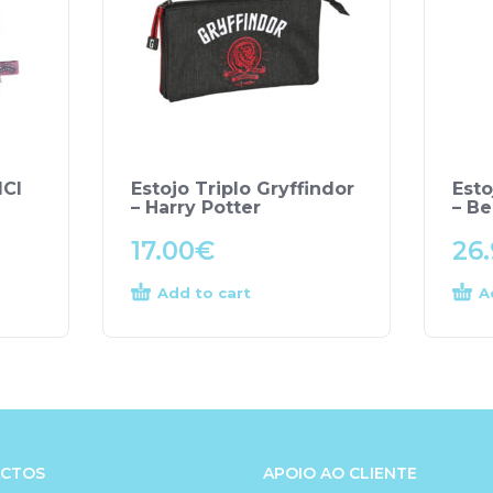
ICI
Estojo Triplo Gryffindor
Est
– Harry Potter
– B
17.00
€
26
Add to cart
A
CTOS
APOIO AO CLIENTE