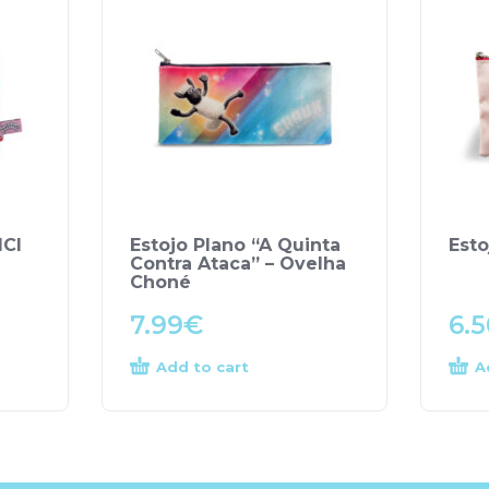
ICI
Estojo Plano “A Quinta
Esto
Contra Ataca” – Ovelha
Choné
7.99
€
6.5
Add to cart
A