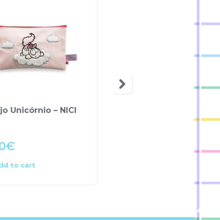
jo Unicórnio – NICI
Estojo Plano – Ovelha
Choné
0
€
6.99
€
dd to cart
Add to cart