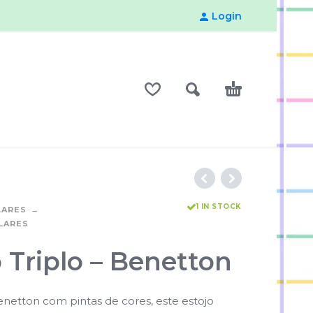
Login
1 IN STOCK
LARES
LARES
 Triplo – Benetton
Benetton com pintas de cores, este estojo