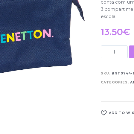
conta com um 
3 compartiment
escola.
13.50
€
SKU:
BNT0744-
CATEGORIES:
A
ADD TO WI