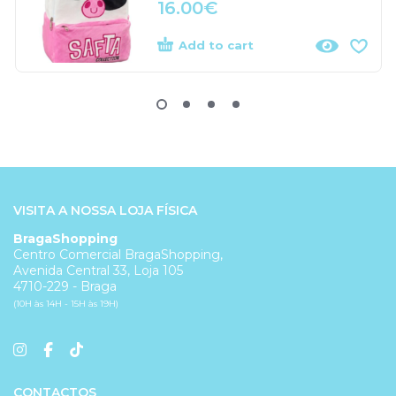
16.00
€
Add to cart
VISITA A NOSSA LOJA FÍSICA
BragaShopping
Centro Comercial BragaShopping,
Avenida Central 33, Loja 105
4710-229 - Braga
(10H às 14H - 15H às 19H)
CONTACTOS