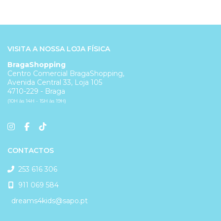
VISITA A NOSSA LOJA FÍSICA
BragaShopping
Centro Comercial BragaShopping,
Avenida Central 33, Loja 105
4710-229 - Braga
(10H às 14H - 15H às 19H)
CONTACTOS
253 616 306
911 069 584
dreams4kids@sapo.pt