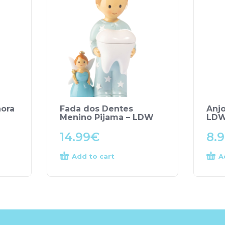
hora
Fada dos Dentes
Anjo
Menino Pijama – LDW
LD
14.99
€
8.
Add to cart
A