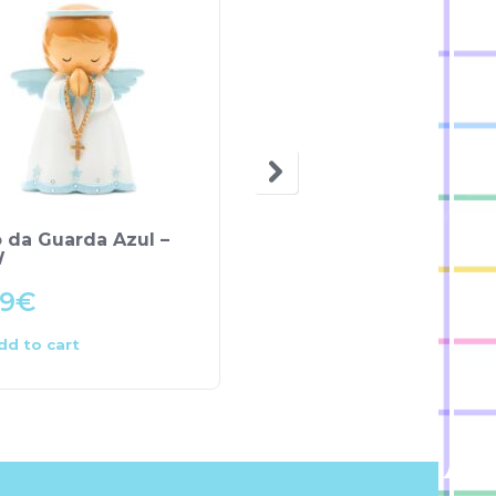
OUT OF STOCK
 da Guarda Azul –
Peluche Anjo da Guar
W
Menino – LDW
99
€
16.99
€
dd to cart
Read more