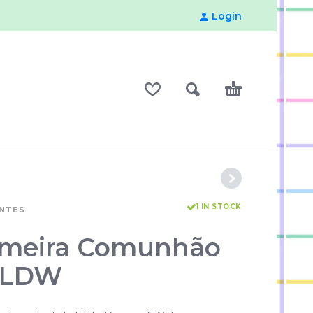
Login
1 IN STOCK
ENTES
rimeira Comunhão
– LDW