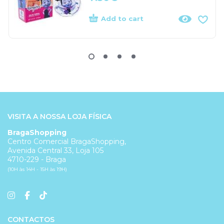
Add to cart
VISITA A NOSSA LOJA FÍSICA
BragaShopping
Centro Comercial BragaShopping,
Avenida Central 33, Loja 105
4710-229 - Braga
(10H às 14H - 15H às 19H)
CONTACTOS