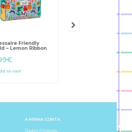
ssaire Friendly
Porta-Moedas – Minni
ld – Lemon Ribbon
99
€
4.00
€
dd to cart
Add to cart
A MINHA CONTA
Dados Pessoais