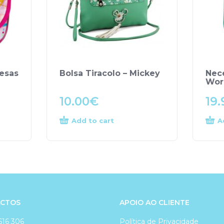
cesas
Bolsa Tiracolo – Mickey
Nece
Wor
10.00
€
19.
Add to cart
A
CTOS
APOIO AO CLIENTE
616 306
Política de Privacidade