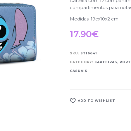
Carteira com 12 compartime
compartimentos para notas
Medidas: 19cx10x2 cm
17.90
€
SKU:
STI6641
CATEGORY:
CARTEIRAS, POR
CASUAIS
ADD TO WISHLIST