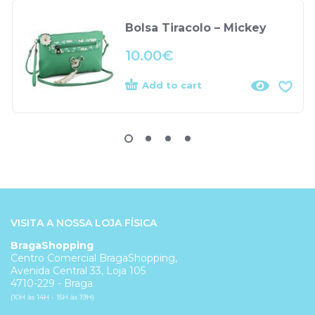
Bolsa Tiracolo – Mickey
10.00
€
Add to cart
VISITA A NOSSA LOJA FÍSICA
BragaShopping
Centro Comercial BragaShopping,
Avenida Central 33, Loja 105
4710-229 - Braga
(10H às 14H - 15H às 19H)