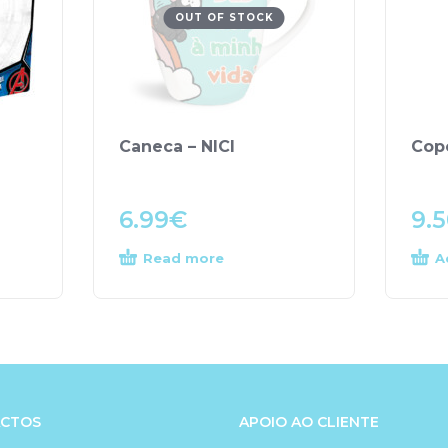
OUT OF STOCK
Caneca – NICI
Copo
6.99
€
9.
Read more
A
CTOS
APOIO AO CLIENTE