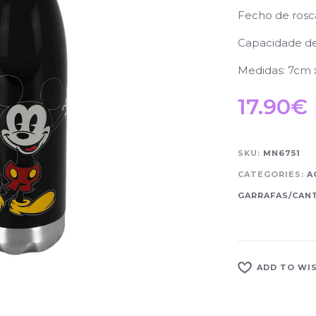
Fecho de rosc
Capacidade d
Medidas: 7cm 
17.90
€
SKU:
MN6751
CATEGORIES:
A
GARRAFAS/CANT
ADD TO WI