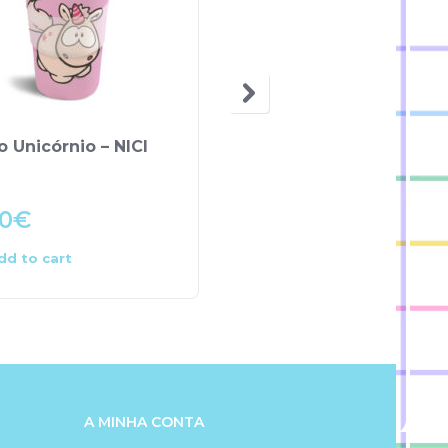
OUT OF STOCK
 Unicórnio – NICI
Garrafa de Água
Mustard Coches – Aur
Bottles
50
€
21.00
€
dd to cart
Read more
A MINHA CONTA