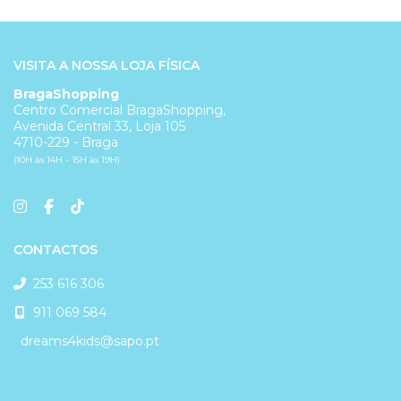
VISITA A NOSSA LOJA FÍSICA
BragaShopping
Centro Comercial BragaShopping,
Avenida Central 33, Loja 105
4710-229 - Braga
(10H às 14H - 15H às 19H)
CONTACTOS
253 616 306
911 069 584
dreams4kids@sapo.pt