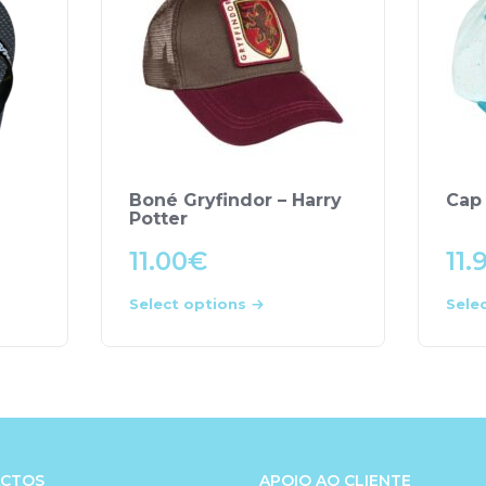
Boné Gryfindor – Harry
Cap
Potter
11.00
€
11.
Select options
Sele
CTOS
APOIO AO CLIENTE