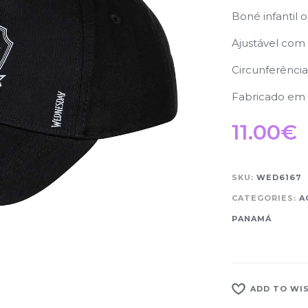
Boné infantil 
Ajustável com 
Circunferênci
Fabricado em
11.00
€
SKU:
WED6167
CATEGORIES:
A
PANAMÁ
ADD TO WI