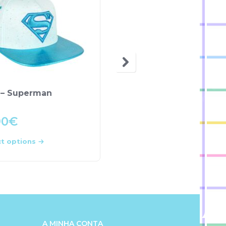
 – Superman
Boné – Batman
90
€
11.00
€
ct options
Select options
A MINHA CONTA