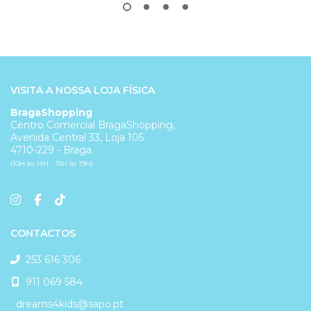
VISITA A NOSSA LOJA FÍSICA
BragaShopping
Centro Comercial BragaShopping,
Avenida Central 33, Loja 105
4710-229 - Braga
(10H às 14H - 15H às 19H)
CONTACTOS
253 616 306
911 069 584
dreams4kids@sapo.pt