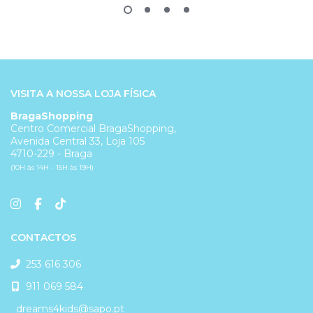
VISITA A NOSSA LOJA FÍSICA
BragaShopping
Centro Comercial BragaShopping,
Avenida Central 33, Loja 105
4710-229 - Braga
(10H às 14H - 15H às 19H)
CONTACTOS
253 616 306
911 069 584
dreams4kids@sapo.pt