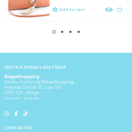
Add to cart
VISITA A NOSSA LOJA FÍSICA
BragaShopping
Centro Comercial BragaShopping,
Avenida Central 33, Loja 105
4710-229 - Braga
(10H às 14H - 15H às 19H)
CONTACTOS