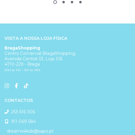
VISITA A NOSSA LOJA FÍSICA
BragaShopping
Centro Comercial BragaShopping,
Avenida Central 33, Loja 105
4710-229 - Braga
(10H às 14H - 15H às 19H)
CONTACTOS
253 616 306
911 069 584
dreams4kids@sapo.pt