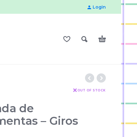
Login
OUT OF STOCK
da de
mentas – Giros
d