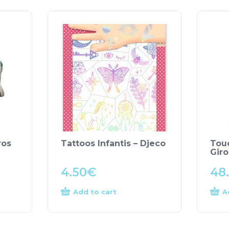
ros
Tattoos Infantis – Djeco
Tou
Gir
4.50
€
48
Add to cart
A