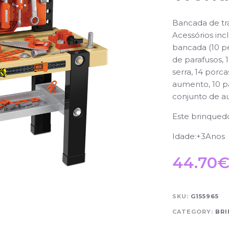
Bancada de tr
Acessórios inc
bancada (10 pe
de parafusos, 1 
serra, 14 porc
aumento, 10 pa
conjunto de a
Este brinquedo 
Idade:+3Anos
44.70
SKU:
G155965
CATEGORY:
BR