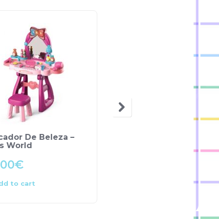
cador De Beleza –
Roupa para Bonecas –
os World
Muñecas de Cuna
.00
€
19.90
€
dd to cart
Add to cart