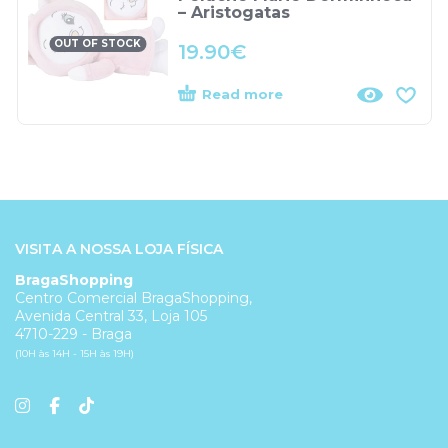
– Aristogatas
OUT OF STOCK
19.90
€
Read more
VISITA A NOSSA LOJA FÍSICA
BragaShopping
Centro Comercial BragaShopping,
Avenida Central 33, Loja 105
4710-229 - Braga
(10H às 14H - 15H às 19H)